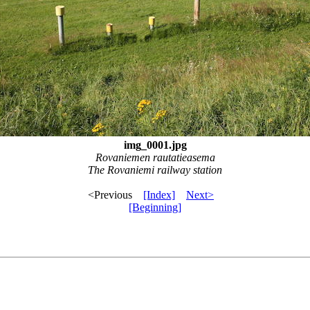
img_0001.jpg
Rovaniemen rautatieasema
The Rovaniemi railway station
<Previous
[Index]
Next>
[Beginning]