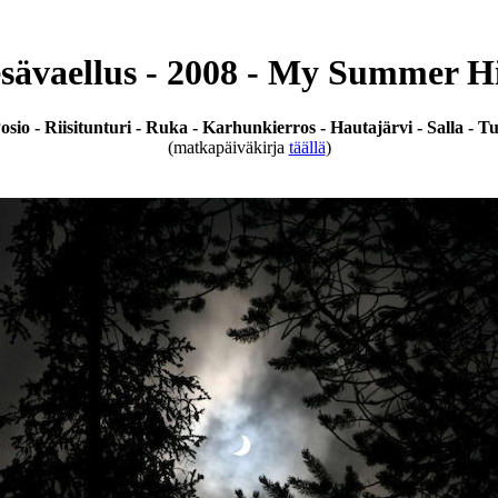
sävaellus - 2008 - My Summer H
sio - Riisitunturi - Ruka - Karhunkierros - Hautajärvi - Salla - Tu
(matkapäiväkirja
täällä
)