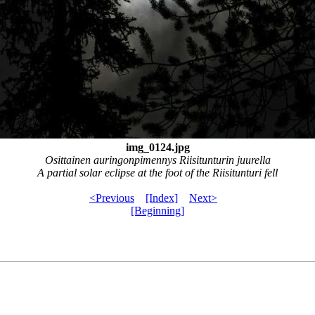
img_0124.jpg
Osittainen auringonpimennys Riisitunturin juurella
A partial solar eclipse at the foot of the Riisitunturi fell
<Previous
[Index]
Next>
[Beginning]