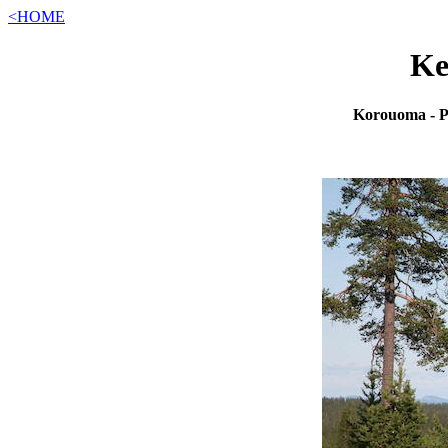
<HOME
Ke
Korouoma - Po