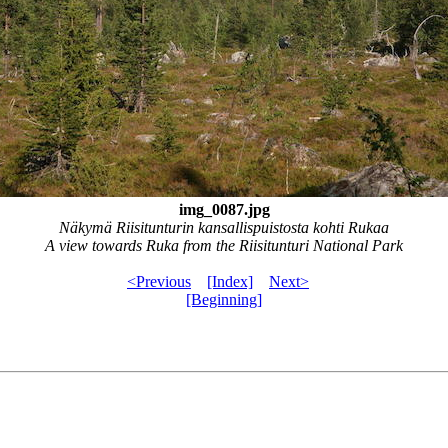
img_0087.jpg
Näkymä Riisitunturin kansallispuistosta kohti Rukaa
A view towards Ruka from the Riisitunturi National Park
<Previous
[Index]
Next>
[Beginning]